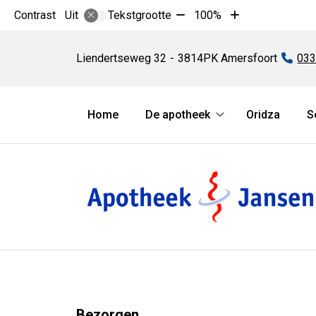
Tekst
Tekst
Contrast
Tekstgrootte
100%
Uit
verkleinen
vergroten
Apotheek
met
met
Jansen
Liendertseweg
32
3814PK
Amersfoort
Tel
033
10%
10%
Hoofdmenu
Home
De apotheek
Oridza
S
De
apotheek
submenu
Bezorgen