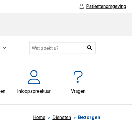
Patiëntenomgeving
Zoeken
r
sapotheek
Meer
submenu
den
Inloopspreekuur
Vragen
Home
Diensten
Bezorgen