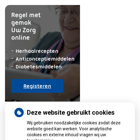
Regel met
gemak
Uw Zorg
online
aanvragen
Herhaalrecepten
aanvragen
Anticonceptiemiddelen
aanvragen
Diabetesmiddelen
op
Registeren
patiëntenomgeving
Apotheek
Jansen
Deze website gebruikt cookies
Wij gebruiken noodzakelijke cookies zodat deze
Adresgegevens
website goed kan werken. Voor analytische
cookies en externe inhoud vragen wij uw
Liendertseweg 32