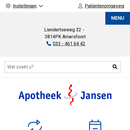
Instellingen
Patiëntenomgeving
Apotheek
MENU
Jansen
Liendertseweg
32
3814PK
Amersfoort
Tel:
033 - 461 64 42
Hoofdmenu
Zoeke