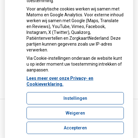
toestemming.
3814PK Amersfoort
Voor analytische cookies werken wij samen met
Tel:
033 - 461 64 42
Matomo en Google Analytics. Voor externe inhoud
E-mail:
info@apotheekjansen.com
werken wij samen met Google (Maps, Translate
en Reviews), YouTube, Vimeo, Facebook,
Instagram, X (Twitter), Qualizorg,
KvK
63621916
Patiëntenvertellen en ZorgkaartNederland. Deze
partijen kunnen gegevens zoals uw IP-adres
Btw nr
NL8553.18.879.B02
verwerken.
ABN Amro
NL12 ABNA 0480 5999 39
Via Cookie-instellingen onderaan de website kunt
u op ieder moment uw toestemming intrekken of
aanpassen.
Lees meer over onze Privacy- en
Cookieverklaring.
Instellingen
Weigeren
Uw Zorg Online
|
Beheer
info@apotheekjansen.com
Accepteren
Privacy verklaring
|
Cookie-instellingen
|
Voorwaarden